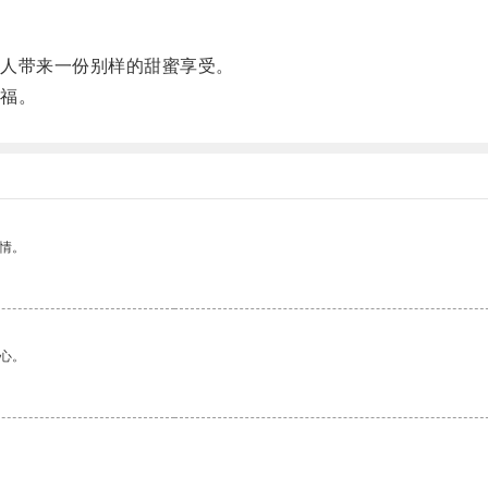
。
人带来一份别样的甜蜜享受。
福。
情。
心。