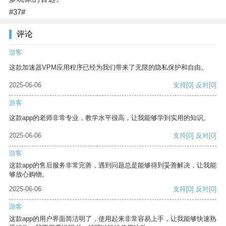
#37#
评论
游客
这款加速器VPM应用程序已经为我们带来了无限的隐私保护和自由。
2025-06-06
支持
[0]
反对
[0]
游客
这款app的老师非常专业，教学水平很高，让我能够学到实用的知识。
2025-06-06
支持
[0]
反对
[0]
游客
这款app的售后服务非常完善，遇到问题总是能够得到妥善解决，让我能
够放心购物。
2025-06-06
支持
[0]
反对
[0]
游客
这款app的用户界面简洁明了，使用起来非常容易上手，让我能够快速熟