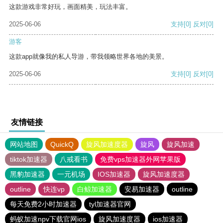
这款游戏非常好玩，画面精美，玩法丰富。
2025-06-06
支持
[0]
反对
[0]
游客
这款app就像我的私人导游，带我领略世界各地的美景。
2025-06-06
支持
[0]
反对
[0]
友情链接
网站地图
QuickQ
旋风加速度器
旋风
旋风加速
tiktok加速器
八戒看书
免费vps加速器外网苹果版
黑豹加速器
一元机场
IOS加速器
旋风加速度器
outline
快连vp
白鲸加速器
安易加速器
outline
每天免费2小时加速器
tyl加速器官网
蚂蚁加速npv下载官网ios
旋风加速度器
ios加速器