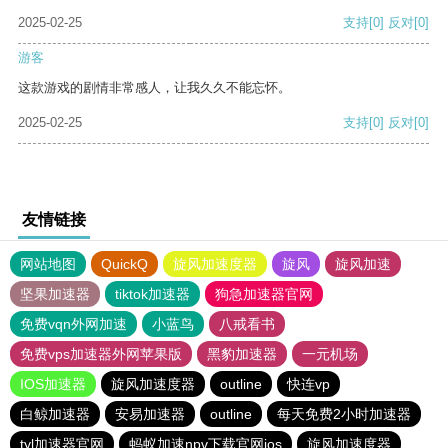
2025-02-25
支持
[0]
反对
[0]
游客
这款游戏的剧情非常感人，让我久久不能忘怀。
2025-02-25
支持
[0]
反对
[0]
友情链接
网站地图
QuickQ
旋风加速度器
旋风
旋风加速
坚果加速器
tiktok加速器
狗急加速器官网
免费vqn外网加速
小蓝鸟
八戒看书
免费vps加速器外网苹果版
黑豹加速器
一元机场
IOS加速器
旋风加速度器
outline
快连vp
白鲸加速器
安易加速器
outline
每天免费2小时加速器
tyl加速器官网
蚂蚁加速npv下载官网ios
旋风加速度器