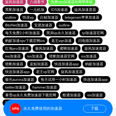
旋风加速器
八戒看书
免费vps加速器外网苹果版
黑豹加速器
一元机场
IOS加速器
旋风加速度器
outline
快连vp
白鲸加速器
telegeram苹果加速器
BitzNet加速器
安易加速器
outline
每天免费2小时加速器
黑洞vp永久加速器
tyl加速器官网
蚂蚁加速npv下载官网ios
老王vqn加速
闪电猫加速器
红海pro加速器
极风加速器
蜜蜂加速器
旋风加速度器
ios加速器
ios加速器
猎豹加速器官网
ios加速器
猎豹加速器
蓝鲸加速器
快连加速器app
蚂蚁加速器
快连加速器app
老王vp官网
旋风加速度器
极光aurora加速器
每天试用一小时加速器
快连加速器app
twitter加速器
hammer加速器
暴雪vp永久免费加速器下载官网
酷通加速器
ios加速器
闪电猫加速器
极光vqn官网
永久免费使用的加速器
下载