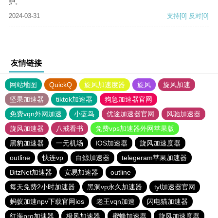
护。
2024-03-31
支持
[0]
反对
[0]
友情链接
网站地图
QuickQ
旋风加速度器
旋风
旋风加速
坚果加速器
tiktok加速器
狗急加速器官网
免费vqn外网加速
小蓝鸟
优途加速器官网
风驰加速器
旋风加速器
八戒看书
免费vps加速器外网苹果版
黑豹加速器
一元机场
IOS加速器
旋风加速度器
outline
快连vp
白鲸加速器
telegeram苹果加速器
BitzNet加速器
安易加速器
outline
每天免费2小时加速器
黑洞vp永久加速器
tyl加速器官网
蚂蚁加速npv下载官网ios
老王vqn加速
闪电猫加速器
红海pro加速器
极风加速器
蜜蜂加速器
旋风加速度器