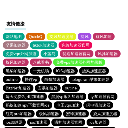
友情链接
网站地图
QuickQ
旋风加速度器
旋风
旋风加速
坚果加速器
tiktok加速器
狗急加速器官网
免费vqn外网加速
小蓝鸟
优途加速器官网
风驰加速器
旋风加速器
八戒看书
免费vps加速器外网苹果版
黑豹加速器
一元机场
IOS加速器
旋风加速度器
outline
快连vp
白鲸加速器
telegeram苹果加速器
BitzNet加速器
安易加速器
outline
每天免费2小时加速器
黑洞vp永久加速器
tyl加速器官网
蚂蚁加速npv下载官网ios
老王vqn加速
闪电猫加速器
红海pro加速器
极风加速器
蜜蜂加速器
旋风加速度器
ios加速器
ios加速器
猎豹加速器官网
ios加速器